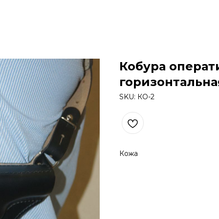
Кобура операт
горизонтальная
SKU:
КО-2
Кожа