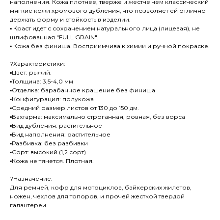
наполнения. Кожа плотнее, тверже и жестче чем классический
мягкие кожи хромового дубления, что позволяет ей отлично
держать форму и стойкость в изделии.
▪ Краст идет с сохранением натурального лица (лицевая), не
шлифованная "FULL GRAIN".
▪ Кожа без финиша. Восприимчива к химии и ручной покраске.
?Характеристики:
▪Цвет: рыжий.
▪Толщина: 3,5-4,0 мм
▪Отделка: барабанное крашение без финиша
▪Конфигурация: полукожа
▪Средний размер листов от 130 до 150 дм.
▪Бахтарма: максимально строганная, ровная, без ворса
▪Вид дубления: растительное
▪Вид наполнения: растительное
▪Разбивка: без разбивки
▪Сорт: высокий (1,2 сорт)
▪Кожа не тянется. Плотная.
?Назначение:
Для ремней, кофр для мотоциклов, байкерских жилетов,
ножен, чехлов для топоров, и прочей жесткой твердой
галантереи.