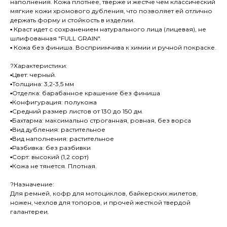
наполнения. Кожа плотнее, тверже и жестче чем классический
мягкие кожи хромового дубления, что позволяет ей отлично
держать форму и стойкость в изделии.
▪ Краст идет с сохранением натурального лица (лицевая), не
шлифованная "FULL GRAIN".
▪ Кожа без финиша. Восприимчива к химии и ручной покраске.
?Характеристики:
▪Цвет: черный.
▪Толщина: 3,2-3,5 мм
▪Отделка: барабанное крашение без финиша
▪Конфигурация: полукожа
▪Средний размер листов от 130 до 150 дм.
▪Бахтарма: максимально строганная, ровная, без ворса
▪Вид дубления: растительное
▪Вид наполнения: растительное
▪Разбивка: без разбивки
▪Сорт: высокий (1,2 сорт)
▪Кожа не тянется. Плотная.
?Назначение:
Для ремней, кофр для мотоциклов, байкерских жилетов,
ножен, чехлов для топоров, и прочей жесткой твердой
галантереи.