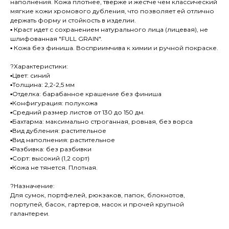
наполнения. Кожа плотнее, тверже и жестче чем классический
мягкие кожи хромового дубления, что позволяет ей отлично
держать форму и стойкость в изделии.
▪ Краст идет с сохранением натурального лица (лицевая), не
шлифованная "FULL GRAIN".
▪ Кожа без финиша. Восприимчива к химии и ручной покраске.
?Характеристики:
▪Цвет: синий
▪Толщина: 2,2-2,5 мм
▪Отделка: барабанное крашение без финиша
▪Конфигурация: полукожа
▪Средний размер листов от 130 до 150 дм.
▪Бахтарма: максимально строганная, ровная, без ворса
▪Вид дубления: растительное
▪Вид наполнения: растительное
▪Разбивка: без разбивки
▪Сорт: высокий (1,2 сорт)
▪Кожа не тянется. Плотная.
?Назначение:
Для сумок, портфелей, рюкзаков, папок, блокнотов,
портупей, басок, гартеров, масок и прочей крупной
галантереи.