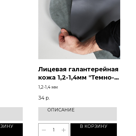
Лицевая галантерейная
кожа 1,2-1,4мм "Темно-
серая"
1,2-1,4 мм
34
р.
ОПИСАНИЕ
РЗИНУ
В КОРЗИНУ