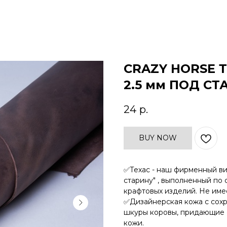
CRAZY HORSE Т
2.5 мм ПОД СТ
24
р.
BUY NOW
✅Техас - наш фирменный ви
старину" , выполненный по
крафтовых изделий. Не имее
✅Дизайнерская кожа с сох
шкуры коровы, придающие 
кожи.