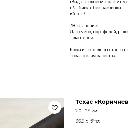
▪Вид наполнения: растител
▪Разбивка: без разбивки
▪Сорт: 3.
?Назначение:
Для сумок, портфелей, рюкз
галантереи.
Кожи изготовлены строго п
показателям качества.
Техас «Коричнев
2,0 - 2,5 мм
36,5
р.
31
р.