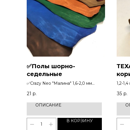
✅Полы шорно-
ТЕХ
седельные
кор
✅Crazy Neo "Малина" 1,6-2,0 мм
1,2-1,4
✅Техас "Коричневый" 2,0-2,5 мм
21
р.
35
р.
✅Техас "Ирландский табак" 1,6-2,0
мм
ОПИСАНИЕ
О
✅Crazy Neo "Зеленый" 1,6-1,8 мм
✅Crazy Neo "Синий" 1,4-1,6 мм
✅Crazy Neo "Коричневый" 2,5-2,8 мм
В КОРЗИНУ