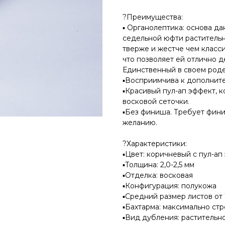
?Преимущества:
▪ Органолептика: основа д
седельной юфти растительн
тверже и жестче чем класси
что позволяет ей отлично д
Единственный в своем роде
▪Восприимчива к дополнит
▪Красивый пул-ап эффект, 
восковой сеточки.
▪Без финиша. Требует фини
желанию.
?Характеристики:
▪Цвет: коричневый с пул-ап
▪Толщина: 2,0-2,5 мм
▪Отделка: восковая
▪Конфигурация: полукожа
▪Средний размер листов от 
▪Бахтарма: максимально стро
▪Вид дубления: растительн